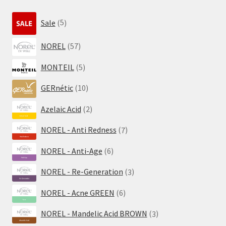
5
Sale
5
Produkte
57
NOREL
57
Produkte
5
MONTEIL
5
Produkte
10
GERnétic
10
Produkte
2
Azelaic Acid
2
Produkte
7
NOREL - Anti Redness
7
Produkte
6
NOREL - Anti-Age
6
Produkte
3
NOREL - Re-Generation
3
Produkte
6
NOREL - Acne GREEN
6
Produkte
3
NOREL - Mandelic Acid BROWN
3
Produkte