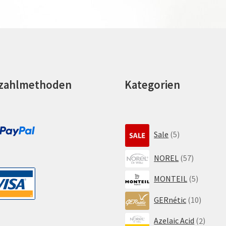
zahlmethoden
Kategorien
5
Sale
5
Produkte
57
NOREL
57
Produkte
5
MONTEIL
5
Produkt
10
GERnétic
10
Produk
2
Azelaic Acid
2