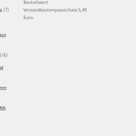
Bestellwert.
kte
7
s
7
Versandkostenpausschale 5,49
Produkte
Euro.
6
Produkte
ion
6
N
6
Produkte
id
gen
INK