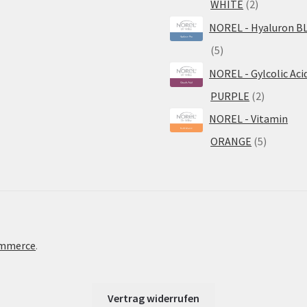
2
WHITE
2
Produkte
NOREL - Hyaluron B
5
5
Produkte
NOREL - Gylcolic Aci
2
PURPLE
2
Produkte
NOREL - Vitamin
5
ORANGE
5
Produkte
ommerce
.
Vertrag widerrufen