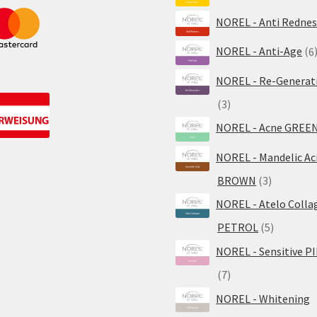
Produ
NOREL - Anti Rednes
NOREL - Anti-Age
6
NOREL - Re-Generat
3
3
Produkte
NOREL - Acne GREE
NOREL - Mandelic Ac
3
BROWN
3
Produkte
NOREL - Atelo Colla
5
PETROL
5
Produkte
NOREL - Sensitive P
7
7
Produkte
NOREL - Whitening