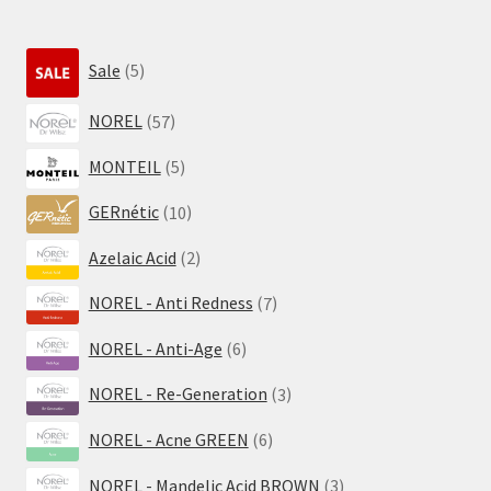
5
Sale
5
Produkte
57
NOREL
57
Produkte
5
MONTEIL
5
Produkte
10
GERnétic
10
Produkte
2
Azelaic Acid
2
Produkte
7
NOREL - Anti Redness
7
Produkte
6
NOREL - Anti-Age
6
Produkte
3
NOREL - Re-Generation
3
Produkte
6
NOREL - Acne GREEN
6
Produkte
3
NOREL - Mandelic Acid BROWN
3