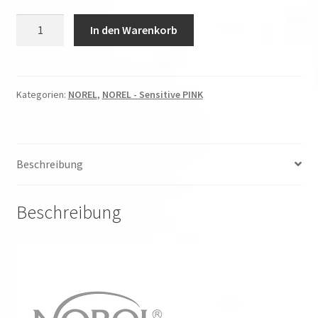
NOREL
In den Warenkorb
-
Sensitive
-
Reinigungsmilch
Kategorien:
NOREL
,
NOREL - Sensitive PINK
Menge
Beschreibung
Beschreibung