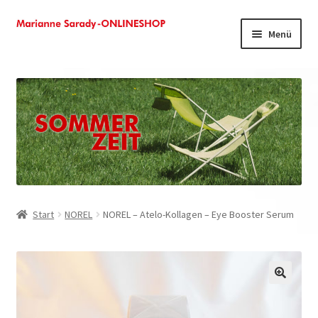
Zur
Zum
Menü
Navigation
Inhalt
springen
springen
Shop
Kasse
Mein Konto
Warenkorb
Start
NOREL
NOREL – Atelo-Kollagen – Eye Booster Serum