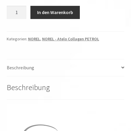
NOREL
In den Warenkorb
-
Atelo-
Kollagen
-
Kategorien:
NOREL
,
NOREL - Atelo Collagen PETROL
Eye
Booster
Serum
Beschreibung
Menge
Beschreibung