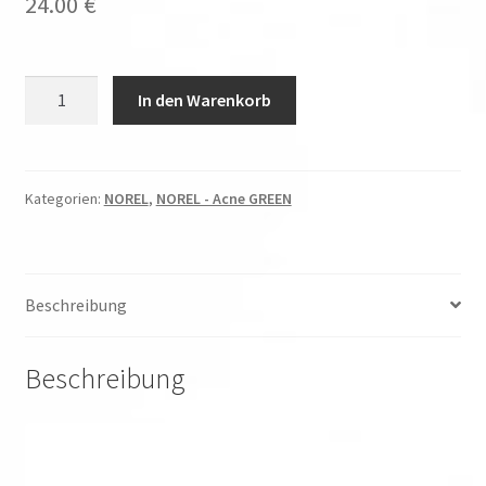
24.00
€
NOREL
In den Warenkorb
-
Acne
-
Antibakterielles
Kategorien:
NOREL
,
NOREL - Acne GREEN
Gel
punktuell
Menge
Beschreibung
Beschreibung