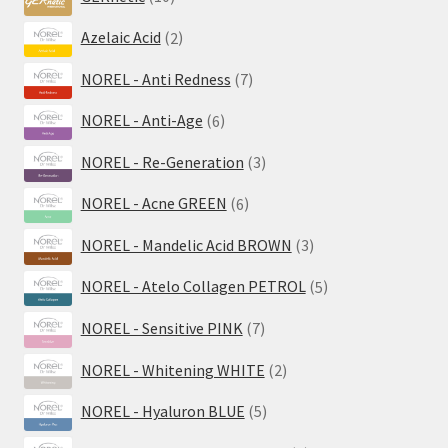
Produkte
2
Azelaic Acid
2
Produkte
7
NOREL - Anti Redness
7
Produkte
6
NOREL - Anti-Age
6
Produkte
3
NOREL - Re-Generation
3
Produkte
6
NOREL - Acne GREEN
6
Produkte
3
NOREL - Mandelic Acid BROWN
3
Produkte
5
NOREL - Atelo Collagen PETROL
5
Produkte
7
NOREL - Sensitive PINK
7
Produkte
2
NOREL - Whitening WHITE
2
Produkte
5
NOREL - Hyaluron BLUE
5
Produkte
2