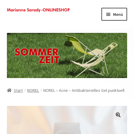
Zur
Zum
Menü
Navigation
Inhalt
springen
springen
Shop
Kasse
Mein Konto
Warenkorb
Start
NOREL
NOREL – Acne – Antibakterielles Gel punktuell