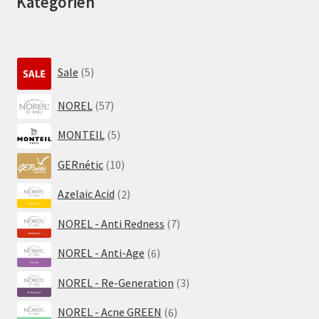
Kategorien
5
Sale
5
Produkte
57
NOREL
57
Produkte
5
MONTEIL
5
Produkte
10
GERnétic
10
Produkte
2
Azelaic Acid
2
Produkte
7
NOREL - Anti Redness
7
Produkte
6
NOREL - Anti-Age
6
Produkte
3
NOREL - Re-Generation
3
Produkte
6
NOREL - Acne GREEN
6