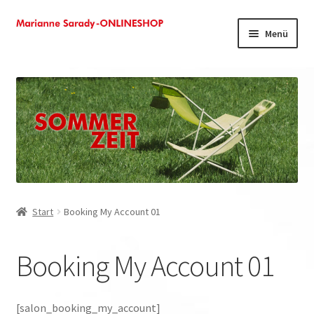
Zur
Zum
Menü
Navigation
Inhalt
springen
springen
Shop
Kasse
Mein Konto
Warenkorb
Start
Booking My Account 01
Booking My Account 01
[salon_booking_my_account]